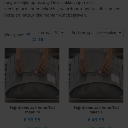
toegankelijke oplossing. Deze zakken zijn extra
sterk, geurdicht en lekdicht
.
, waardoor u uw huisdier op een
nette en natuurlijke manier kunt begraven.
Items:
Sorteer op:
20
Aanbevolen
Weergave:
Begrafenis zak hond/kat
Begrafenis zak hond/kat
maat: M
maat: L
€ 36,
95
€ 49,
95
Op voorraad
Op voorraad
check
check