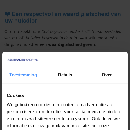
❤️ Een respectvol en waardig afscheid van
uw huisdier
Of u nu zoekt naar
“kat begraven zonder kist”
,
“hond overleden
wat nu”
of
“huisdier begraven in de tuin”
— u wilt vooral één
ding: uw huisdier een
waardig afscheid geven
.
Met een begraafzak kiest u voor:
Respect en zorg
Hygiëne en veiligheid
Toestemming
Details
Over
Een fijne en eenvoudige oplossing
Zo kunt u in alle rust afscheid nemen, op een manier die
goed voelt voor u én uw huisdier.
Cookies
We gebruiken cookies om content en advertenties te
personaliseren, om functies voor social media te bieden
en om ons websiteverkeer te analyseren. Ook delen we
Lijkenzakken voor huisdieren
informatie over uw gebruik van onze site met onze