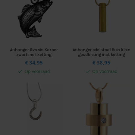
Ashanger Rvs vis Karper
Ashanger edelstaal Buis klein
zwart incl. ketting
goudkleurig incl. ketting
€ 34,
95
€ 38,
95
Op voorraad
Op voorraad
check
check