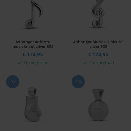
Ashanger Achtste
Ashanger Muziek G-sleutel
muzieknoot zilver 925
zilver 925
€ 174,
95
€ 174,
95
Op voorraad
Op voorraad
check
check
-9%
-9%