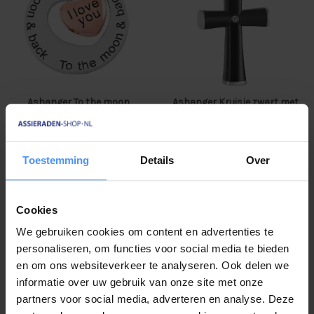
Ashanger To the moon
Ashanger Kruisje zwart met
zilverkleurig /
steentje
roségoudkleurig
€ 29,
95
€ 29,
95
Toestemming
Details
Over
Op voorraad
Op voorraad
check
check
-11%
Cookies
We gebruiken cookies om content en advertenties te
personaliseren, om functies voor social media te bieden
en om ons websiteverkeer te analyseren. Ook delen we
informatie over uw gebruik van onze site met onze
partners voor social media, adverteren en analyse. Deze