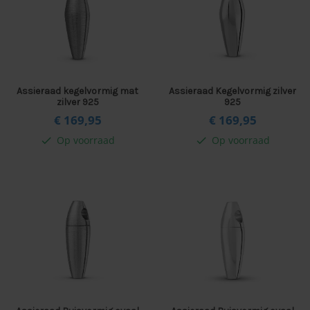
Assieraad kegelvormig mat
Assieraad Kegelvormig zilver
zilver 925
925
€ 169,
95
€ 169,
95
Op voorraad
Op voorraad
check
check