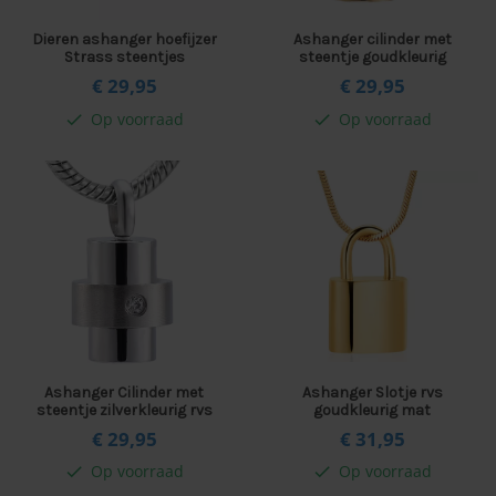
Dieren ashanger hoefijzer
Ashanger cilinder met
Strass steentjes
steentje goudkleurig
€ 29,
95
€ 29,
95
Op voorraad
Op voorraad
check
check
Ashanger Cilinder met
Ashanger Slotje rvs
steentje zilverkleurig rvs
goudkleurig mat
€ 29,
95
€ 31,
95
Op voorraad
Op voorraad
check
check