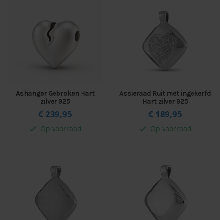
Ashanger Gebroken Hart
Assieraad Ruit met ingekerfd
zilver 925
Hart zilver 925
€ 239,
95
€ 189,
95
Op voorraad
Op voorraad
check
check