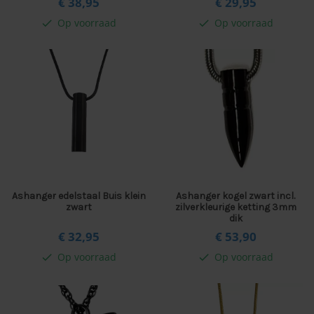
€ 38,
95
€ 29,
95
Op voorraad
Op voorraad
check
check
Ashanger edelstaal Buis klein
Ashanger kogel zwart incl.
zwart
zilverkleurige ketting 3mm
dik
€ 32,
95
€ 53,
90
Op voorraad
Op voorraad
check
check