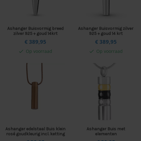
Ashanger Buisvormig breed
Ashanger Buisvormig zilver
zilver 925 + goud 14krt
925 + goud 14 krt
€ 389,
95
€ 389,
95
Op voorraad
Op voorraad
check
check
Ashanger edelstaal Buis klein
Ashanger Buis met
rosé goudkleurig incl. ketting
elementen