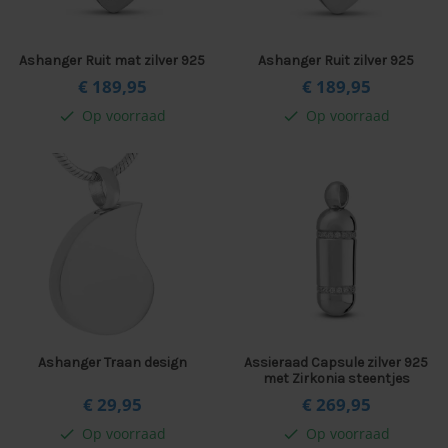
Ashanger Ruit mat zilver 925
Ashanger Ruit zilver 925
€ 189,
95
€ 189,
95
Op voorraad
Op voorraad
check
check
Ashanger Traan design
Assieraad Capsule zilver 925
met Zirkonia steentjes
€ 29,
95
€ 269,
95
Op voorraad
Op voorraad
check
check