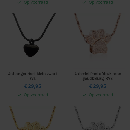
Op voorraad
Op voorraad
check
check
Ashanger Hart klein zwart
Asbedel Pootafdruk rose
rvs
goudkleurig RVS
€ 29,
95
€ 29,
95
Op voorraad
Op voorraad
check
check