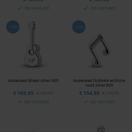
Op voorraad
Op voorraad
check
check
-11%
-11%
Assieraad Gitaar zilver 925
Assieraad Dubbele achtste
noot zilver 925
€ 169,
95
€ 154,
95
€ 189,95
€ 174,95
Op voorraad
Op voorraad
check
check