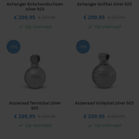
Ashanger Bokshandschoen
Ashanger Golfbal zilver 925
zilver 925
€ 209,
95
€ 209,
95
€ 229,95
€ 229,95
Op voorraad
Op voorraad
check
check
-9%
-9%
Assieraad Tennisbal zilver
Assieraad Volleybal zilver 925
925
€ 209,
95
€ 209,
95
€ 229,95
€ 229,95
Op voorraad
Op voorraad
check
check