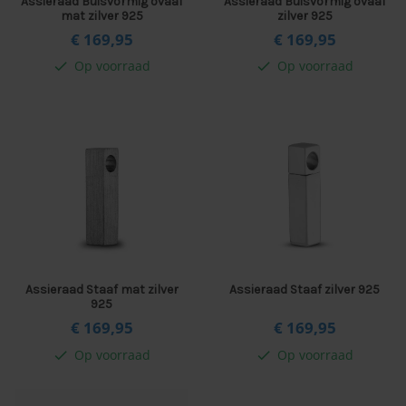
Assieraad Buisvormig ovaal
Assieraad Buisvormig ovaal
mat zilver 925
zilver 925
€ 169,
95
€ 169,
95
Op voorraad
Op voorraad
check
check
Assieraad Staaf mat zilver
Assieraad Staaf zilver 925
925
€ 169,
95
€ 169,
95
Op voorraad
Op voorraad
check
check