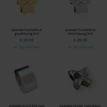
Asbedel Pootafdruk
Asbedel Pootafdruk
goudkleurig RVS
zilverkleurig RVS
€ 29,
95
€ 29,
95
Op voorraad
Op voorraad
check
check
Asbedel Schijf RVS met
Asbedel Vlinder mat/glans