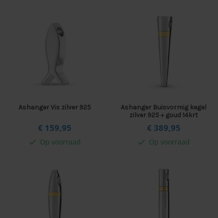
Ashanger Vis zilver 925
Ashanger Buisvormig kegel
zilver 925 + goud 14krt
€ 159,
95
€ 389,
95
Op voorraad
Op voorraad
check
check