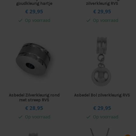
goudkleurig hartje
zilverkleurig RVS
€ 29,
95
€ 29,
95
Op voorraad
Op voorraad
check
check
Asbedel Zilverkleurig rond
Asbedel Bol zilverkleurig RVS
met streep RVS
€ 28,
95
€ 29,
95
Op voorraad
Op voorraad
check
check