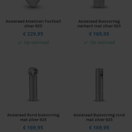
Assieraad American Football
Assieraad Buisvormig
zilver 925
vierkant mat zilver 925
€ 229,
95
€ 169,
95
Op voorraad
Op voorraad
check
check
Assieraad Rond buisvormig
Assieraad Buisvormig rond
mat zilver 925
mat zilver 925
€ 169,
95
€ 169,
95