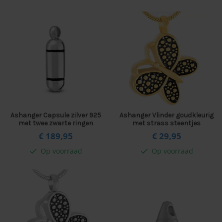
Ashanger Capsule zilver 925
Ashanger Vlinder goudkleurig
met twee zwarte ringen
met strass steentjes
€ 189,
95
€ 29,
95
Op voorraad
Op voorraad
check
check