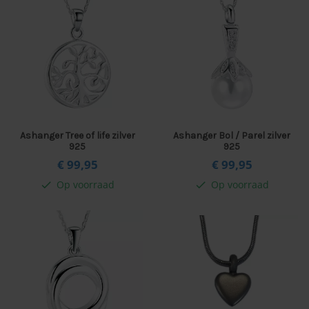
Ashanger Tree of life zilver
Ashanger Bol / Parel zilver
925
925
€ 99,
95
€ 99,
95
Op voorraad
Op voorraad
check
check