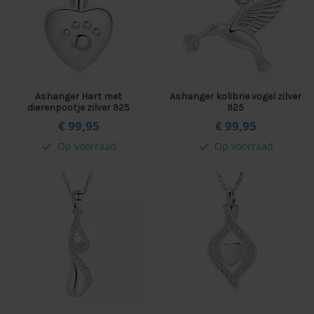
Ashanger Hart met
Ashanger kolibrie vogel zilver
dierenpootje zilver 925
925
€ 99,
95
€ 99,
95
Op voorraad
Op voorraad
check
check