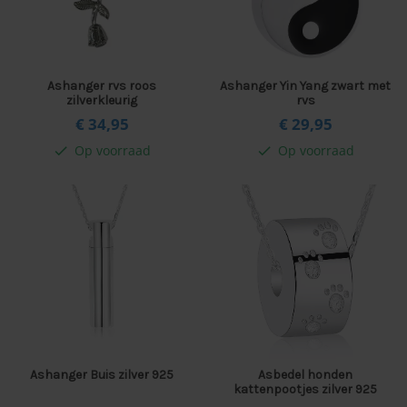
Ashanger rvs roos
Ashanger Yin Yang zwart met
zilverkleurig
rvs
€ 34,
95
€ 29,
95
Op voorraad
Op voorraad
check
check
Ashanger Buis zilver 925
Asbedel honden
kattenpootjes zilver 925