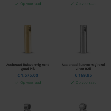
Op voorraad
Op voorraad
check
check
Assieraad Buisvormig rond
Assieraad Buisvormig rond
goud 14k
zilver 925
€ 1.575,
00
€ 169,
95
Op voorraad
Op voorraad
check
check