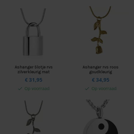
Ashanger Slotje rvs
Ashanger rvs roos
zilverkleurig mat
goudkleurig
€ 31,
95
€ 34,
95
Op voorraad
Op voorraad
check
check