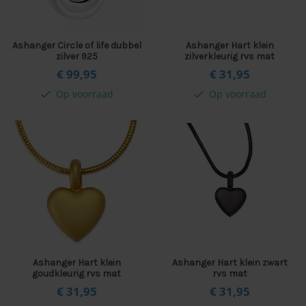
Ashanger Circle of life dubbel
Ashanger Hart klein
zilver 925
zilverkleurig rvs mat
€ 99,
95
€ 31,
95
Op voorraad
Op voorraad
check
check
Ashanger Hart klein
Ashanger Hart klein zwart
goudkleurig rvs mat
rvs mat
€ 31,
95
€ 31,
95