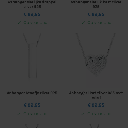
Ashanger sierlijke druppel
Ashanger sierlijk hart zilver
zilver 925
925
€ 99,
95
€ 99,
95
Op voorraad
Op voorraad
check
check
Ashanger Staafje zilver 925
Ashanger Hart zilver 925 met
reliëf
€ 99,
95
€ 99,
95
Op voorraad
Op voorraad
check
check