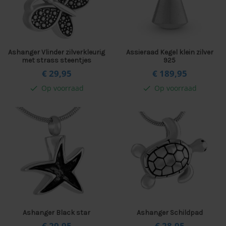
Ashanger Vlinder zilverkleurig
Assieraad Kegel klein zilver
met strass steentjes
925
€ 29,
95
€ 189,
95
Op voorraad
Op voorraad
check
check
Ashanger Black star
Ashanger Schildpad
€ 29,
95
€ 28,
95