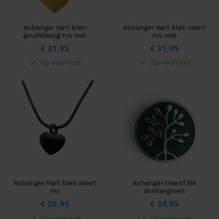
Ashanger Hart klein
Ashanger Hart klein zwart
goudkleurig rvs mat
rvs mat
€ 31,
95
€ 31,
95
Op voorraad
Op voorraad
check
check
Ashanger Hart klein zwart
Ashanger tree of life
rvs
donkergroen
€ 29,
95
€ 34,
95
Op voorraad
Op voorraad
check
check