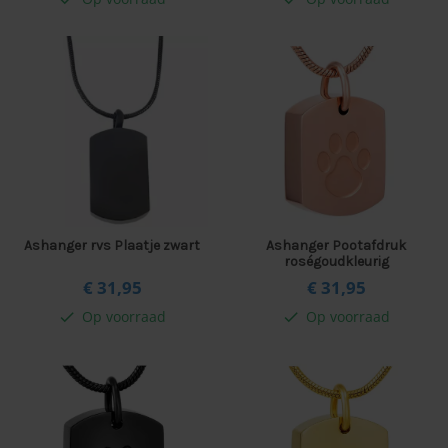
Ashanger rvs Plaatje zwart
Ashanger Pootafdruk
roségoudkleurig
€ 31,
95
€ 31,
95
Op voorraad
Op voorraad
check
check