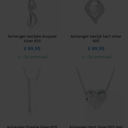
Ashanger sierlijke druppel
Ashanger sierlijk hart zilver
zilver 925
925
€ 99,
95
€ 99,
95
Op voorraad
Op voorraad
check
check
Ashanger Staafje zilver 925
Ashanger Hart zilver 925 met