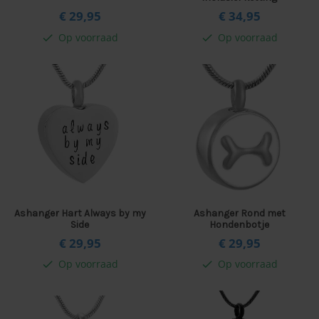
€ 29,
95
€ 34,
95
Op voorraad
Op voorraad
check
check
Ashanger Hart Always by my
Ashanger Rond met
Side
Hondenbotje
€ 29,
95
€ 29,
95
Op voorraad
Op voorraad
check
check