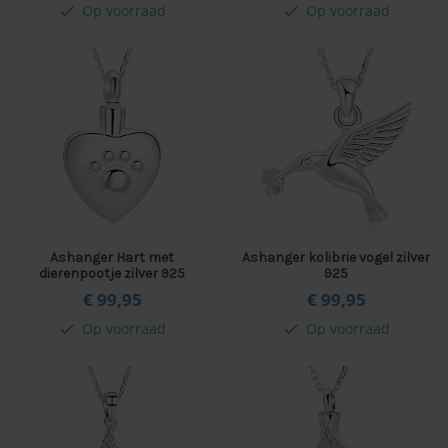
Op voorraad
Op voorraad
check
check
Ashanger Hart met
Ashanger kolibrie vogel zilver
dierenpootje zilver 925
925
€ 99,
95
€ 99,
95
Op voorraad
Op voorraad
check
check