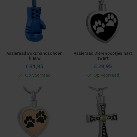
Assieraad Bokshandschoen
Assieraad Dierenpootjes hart
blauw
zwart
€ 31,
95
€ 29,
95
Op voorraad
Op voorraad
check
check