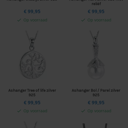
reliëf
€ 99,
95
€ 99,
95
Op voorraad
Op voorraad
check
check
Ashanger Tree of life zilver
Ashanger Bol / Parel zilver
925
925
€ 99,
95
€ 99,
95
Op voorraad
Op voorraad
check
check