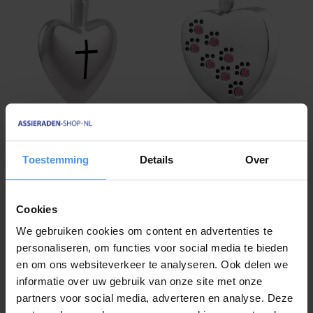
Ashanger Hart kruis
Ashanger Hart dierenpootjes
zilverkleurig
roze strass
€ 31,
95
€ 29,
95
Toestemming
Details
Over
Op voorraad
Op voorraad
check
check
Cookies
We gebruiken cookies om content en advertenties te
personaliseren, om functies voor social media te bieden
en om ons websiteverkeer te analyseren. Ook delen we
informatie over uw gebruik van onze site met onze
partners voor social media, adverteren en analyse. Deze