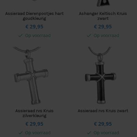
Assieraad Dierenpootjes hart
Ashanger Keltisch Kruis
goudkleurig
zwart
€ 29,
95
€ 29,
95
Op voorraad
Op voorraad
check
check
Assieraad rvs Kruis
Assieraad rvs Kruis zwart
zilverkleurig
€ 29,
95
€ 29,
95
Op voorraad
Op voorraad
check
check