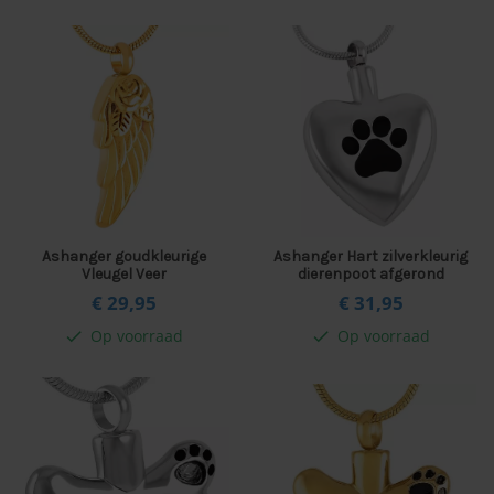
Ashanger goudkleurige
Ashanger Hart zilverkleurig
Vleugel Veer
dierenpoot afgerond
€ 29,
95
€ 31,
95
Op voorraad
Op voorraad
check
check