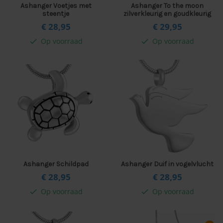
Ashanger Voetjes met
Ashanger To the moon
steentje
zilverkleurig en goudkleurig
€ 28,
95
€ 29,
95
Op voorraad
Op voorraad
check
check
Ashanger Schildpad
Ashanger Duif in vogelvlucht
€ 28,
95
€ 28,
95
Op voorraad
Op voorraad
check
check