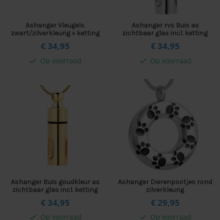
Ashanger Vleugels
Ashanger rvs Buis as
zwart/zilverkleurig + ketting
zichtbaar glas incl. ketting
€ 34,
95
€ 34,
95
Op voorraad
Op voorraad
check
check
Ashanger Buis goudkleur as
Ashanger Dierenpootjes rond
zichtbaar glas incl. ketting
zilverkleurig
€ 34,
95
€ 29,
95
Op voorraad
Op voorraad
check
check