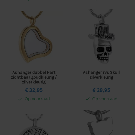
Ashanger dubbel Hart
Ashanger rvs Skull
zichtbaar goudkleurig /
zilverkleurig
zilverkleurig
€ 32,
95
€ 29,
95
Op voorraad
Op voorraad
check
check