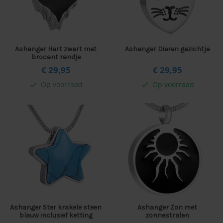
Ashanger Hart zwart met
Ashanger Dieren gezichtje
brocant randje
€ 29,
95
€ 29,
95
Op voorraad
Op voorraad
check
check
Ashanger Ster krakele steen
Ashanger Zon met
blauw inclusief ketting
zonnestralen