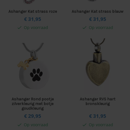
Ashanger Kat strass roze
Ashanger Kat strass blauw
€ 31,
95
€ 31,
95
Op voorraad
Op voorraad
check
check
Ashanger Rond pootje
Ashanger RVS hart
zilverkleurig met botje
bronskleurig
goudkleurig
€ 29,
95
€ 31,
95
Op voorraad
Op voorraad
check
check