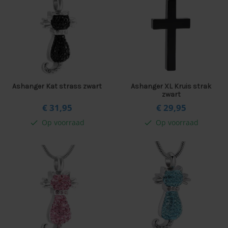
Ashanger Kat strass zwart
Ashanger XL Kruis strak
zwart
€ 31,
95
€ 29,
95
Op voorraad
Op voorraad
check
check