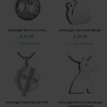
Ashanger Boom in cirkel
Ashanger Kat strak design
€ 29,
95
€ 29,
95
Op voorraad
Op voorraad
check
check
Ashanger Klavertje Vier RVS
Ashanger Hond strak design
inclusief ketting