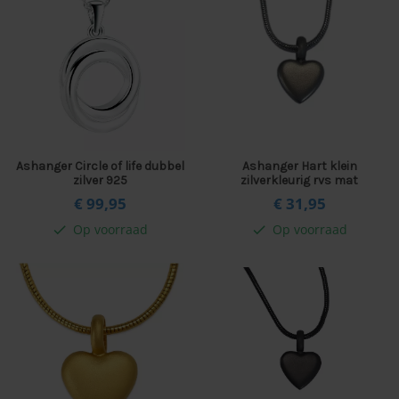
Ashanger Circle of life dubbel
Ashanger Hart klein
zilver 925
zilverkleurig rvs mat
€ 99,
95
€ 31,
95
Op voorraad
Op voorraad
check
check