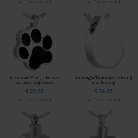
Op voorraad
Op voorraad
check
check
Assieraad Pootje dier rvs
Ashanger Traan zilverkleurig
zilverkleurig/zwart
incl. ketting
€ 29,
95
€ 34,
95
Op voorraad
Op voorraad
check
check