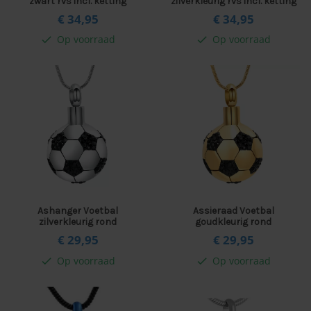
zwart rvs incl. ketting
zilverkleurig rvs incl. ketting
€ 34,
95
€ 34,
95
Op voorraad
Op voorraad
check
check
Ashanger Voetbal
Assieraad Voetbal
zilverkleurig rond
goudkleurig rond
€ 29,
95
€ 29,
95
Op voorraad
Op voorraad
check
check