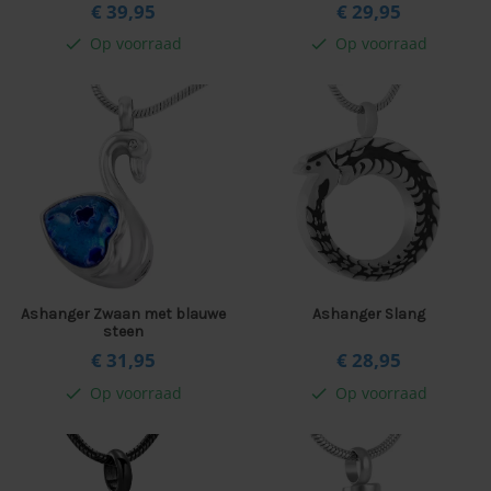
€ 39,
95
€ 29,
95
Op voorraad
Op voorraad
check
check
Ashanger Zwaan met blauwe
Ashanger Slang
steen
€ 31,
95
€ 28,
95
Op voorraad
Op voorraad
check
check