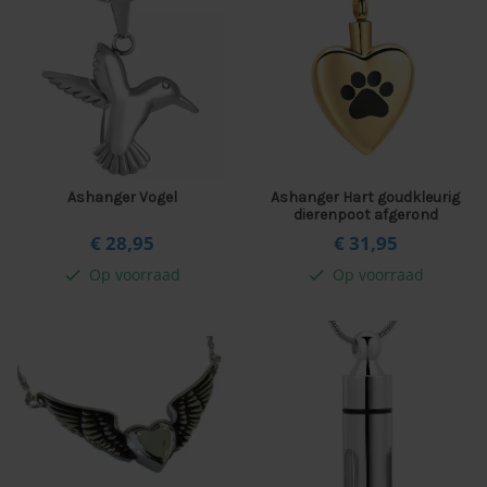
Ashanger Vogel
Ashanger Hart goudkleurig
dierenpoot afgerond
€ 28,
95
€ 31,
95
Op voorraad
Op voorraad
check
check