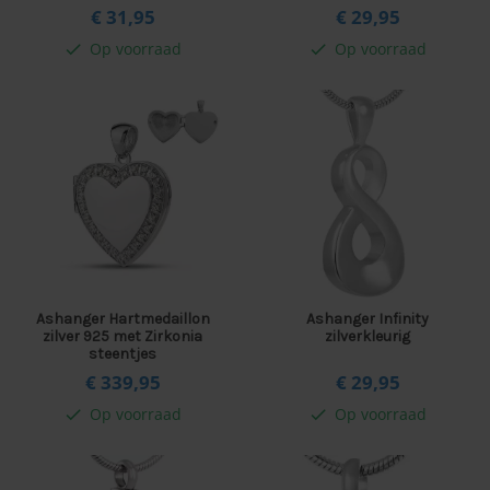
€ 31,
95
€ 29,
95
Op voorraad
Op voorraad
check
check
Ashanger Hartmedaillon
Ashanger Infinity
zilver 925 met Zirkonia
zilverkleurig
steentjes
€ 339,
95
€ 29,
95
Op voorraad
Op voorraad
check
check