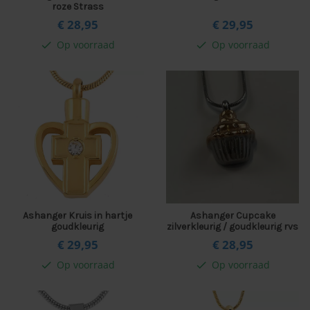
roze Strass
€ 28,
95
€ 29,
95
Op voorraad
Op voorraad
check
check
Ashanger Kruis in hartje
Ashanger Cupcake
goudkleurig
zilverkleurig / goudkleurig rvs
€ 29,
95
€ 28,
95
Op voorraad
Op voorraad
check
check