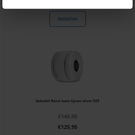
€
298,95
Bestellen
Asbedel Rond twee lijnen zilver 925
€
145,95
€
125,95