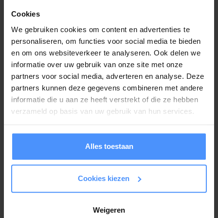
Deze mooie
asbedel
pakken wij met zorg in en versturen wij met
PostNL als brievenbuspakketje. U hoeft hier dus niet voor thuis te
Cookies
blijven.
We gebruiken cookies om content en advertenties te
personaliseren, om functies voor social media te bieden
en om ons websiteverkeer te analyseren. Ook delen we
Gerelateerde producten
informatie over uw gebruik van onze site met onze
partners voor social media, adverteren en analyse. Deze
partners kunnen deze gegevens combineren met andere
informatie die u aan ze heeft verstrekt of die ze hebben
verzameld op basis van uw gebruik van hun services.
Alles toestaan
Cookies kiezen
Ashanger Hart in Rondje zilver 925 met Zirkonia steentjes
Weigeren