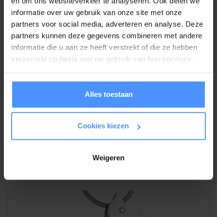
en om ons websiteverkeer te analyseren. Ook delen we
deze set toe te voegen bij de bestelopties.
informatie over uw gebruik van onze site met onze
partners voor social media, adverteren en analyse. Deze
partners kunnen deze gegevens combineren met andere
Verzending
informatie die u aan ze heeft verstrekt of die ze hebben
verzameld op basis van uw gebruik van hun services.
Dit mooie
asbedeltje
met eventueel een armband of zilveren
collier pakken wij met zorg netjes voor u in en versturen wij
binnen 24 uur als brievenbuspakketje. U hoeft hier dus niet
voor thuis te blijven.
Alles toestaan
Cookies kiezen
Gerelateerde producten
Weigeren